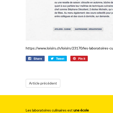
https://www.loisirs.ch/loisirs/23170/les-laboratoires-cu
Share
Tweet
Pin it
Article précédent
Les laboratoires culinaires est
une école