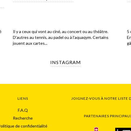
Il y a ceux qui vont au ciné, au concert ou au théâtre.
5 
é
D'autres au tennis, au padel ou à l'aquaqym. Certains
En
jouent aux cartes...
gâ
INSTAGRAM
LIENS
JOIGNEZ-VOUS À NOTRE LISTE 
F.A.Q
PARTENAIRES PRINCIPAU
Recherche
olitique de confidentialité