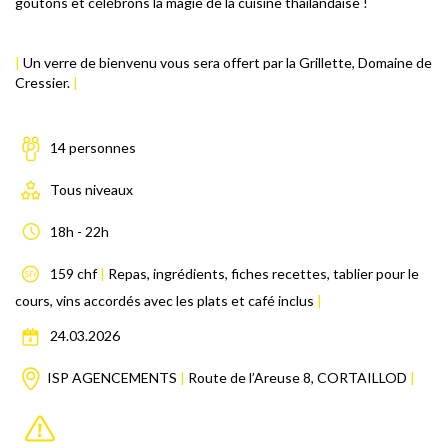
goûtons et célébrons la magie de la cuisine thaïlandaise !
|
U
n verre de bienvenu vous sera offert par la Grillette
, Domaine de
Cressier.
|
14 personnes
Tous niveaux
18h - 22h
159 chf
|
Repas, ingrédients, fiches recettes, tablier pour le
cours, vins accordés avec les plats et café inclus
|
24.03.
2026
ISP
AGENCEMENTS
|
Route de l’Areuse 8, CORTAILLOD
|