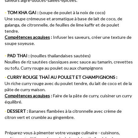
saveurs aigre-douces-salées-épicées.
-
TOM KHA GAI :
(soupe de poulet à la noix de coco)
Une soupe crémeuse et aromatique à base de lait de coco, de
galanga, de citronnelle, de feuilles de lime kaffir et de poulet
tendre.
Compétences acquises
:
Infuser les saveurs, créer une texture de
soupe soyeuse.
-
PAD THAI :
(nouilles thaïlandaises sautées)
Nouilles de riz sautées classiques avec sauce au tamarin, crevettes
ou tofu. Curry rouge au poulet ou aux champignons
-
CURRY ROUGE THAÏ AU POULET ET CHAMPIGNONS :
Un riche curry rouge avec du poulet tendre, du lait de coco et de la
pâte de curry maison.
Compétences acquises
:
Faire de la pâte de curry, cuisiner un curry
équilibré.
-
DESSERT :
Bananes flambées à la citronnelle avec crème de
citron vert et crumble au gingembre.
Préparez-vous à pimenter votre voyage culinaire - cuisinons,