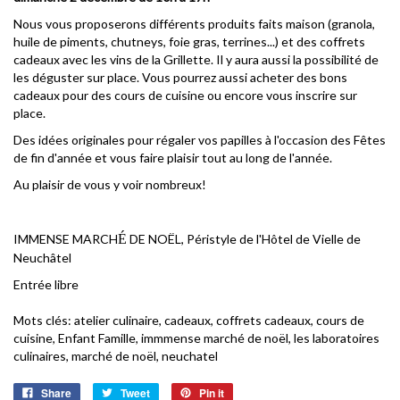
Nous vous proposerons différents produits faits maison (granola,
huile de piments, chutneys, foie gras, terrines...) et des coffrets
cadeaux avec les vins de la Grillette. Il y aura aussi la possibilité de
les déguster sur place. Vous pourrez aussi acheter des bons
cadeaux pour des cours de cuisine ou encore vous inscrire sur
place.
Des idées originales pour régaler vos papilles à l'occasion des Fêtes
de fin d'année et vous faire plaisir tout au long de l'année.
Au plaisir de vous y voir nombreux!
IMMENSE MARCH
É
DE NOËL, Péristyle de l'Hôtel de Vielle de
Neuchâtel
Entrée libre
Mots clés:
atelier culinaire
,
cadeaux
,
coffrets cadeaux
,
cours de
cuisine
,
Enfant Famille
,
immmense marché de noël
,
les laboratoires
culinaires
,
marché de noël
,
neuchatel
Share
Tweet
Pin it