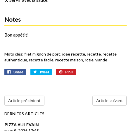
Notes
Bon appétit!
Mots clés:
filet mignon de porc
,
idée recette
,
recette
,
recette
authentique
,
recette facile
,
recette maison
,
rotie
,
viande
Share
Tweet
Pin it
Article précédent
Article suivant
DERNIERS ARTICLES
PIZZA AU LEVAIN
mars 9, 2026 17:45