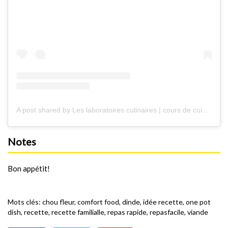
A post shared by Les laboratoires culinaires | cours de cuisine (@leslaboratoiresculinaires)
Notes
Bon appétit!
Mots clés:
chou fleur
,
comfort food
,
dinde
,
idée recette
,
one pot
dish
,
recette
,
recette familialle
,
repas rapide
,
repasfacile
,
viande