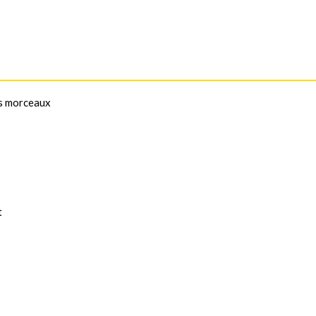
os morceaux
t