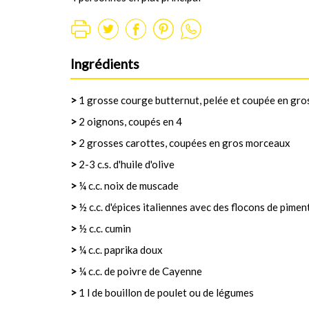
Ingrédients
>
1 grosse courge butternut, pelée et coupée en gr
>
2 oignons, coupés en 4
>
2 grosses carottes, coupées en gros morceaux
>
2-3 c.s. d'huile d'olive
>
¼ c.c. noix de muscade
>
½ c.c. d'épices italiennes avec des flocons de pimen
>
½ c.c. cumin
>
¼ c.c. paprika doux
>
¼ c.c. de poivre de Cayenne
>
1 l de bouillon de poulet ou de légumes