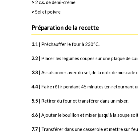
>
2 c.s. de demi-crème
>
Sel et poivre
Préparation de la recette
1 | Préchauffer le four à 230°C.
2 |
Placer les légumes coupés sur une plaque de cuiss
3 |
Assaisonner avec du sel, de la noix de muscade e
4 |
Faire rôtir pendant 45 minutes (en retournant u
5 |
Retirer du four et transférer dans un mixer.
6 |
Ajouter le bouillon et mixer jusqu'à la soupe soi
7 |
Transférer dans une casserole et mettre sur feu