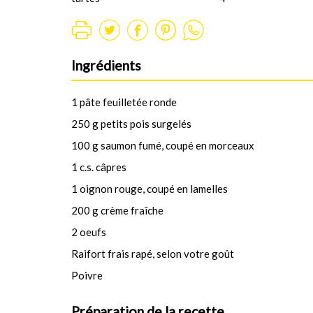
Ingrédients
1 pâte feuilletée ronde
250 g petits pois surgelés
100 g saumon fumé, coupé en morceaux
1 c.s. câpres
1 oignon rouge, coupé en lamelles
200 g crème fraîche
2 oeufs
Raifort frais rapé, selon votre goût
Poivre
Préparation de la recette