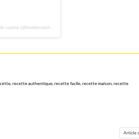
A post shared by Les laboratoires culinaires | cours de cuisine (@leslaboratoiresculinaires)
cette
,
recette authentique
,
recette facile
,
recette maison
,
recette
Article 