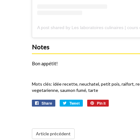
Notes
Bon appétit!
Mots clés:
idée recette
,
neuchatel
,
petit pois
,
raifort
,
re
vegetarienne
,
saumon fumé
,
tarte
Share
Tweet
Pin it
Article précédent