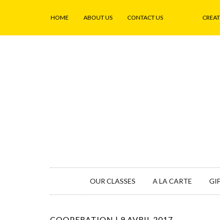
HOME
ABOUT US
CONTACT US
CREA
OUR CLASSES
A LA CARTE
GI
COOPERATION | 9 AVRIL 2017