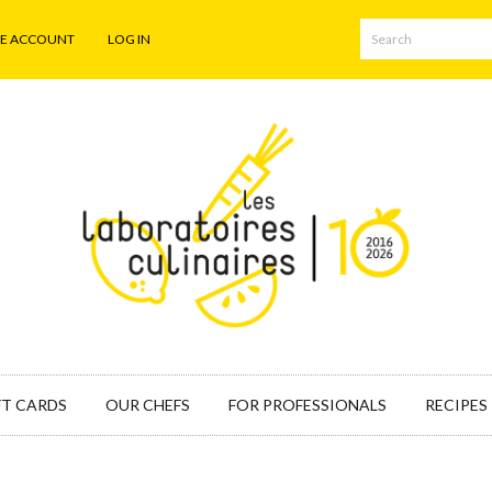
TE ACCOUNT
LOG IN
FT CARDS
OUR CHEFS
FOR PROFESSIONALS
RECIPES