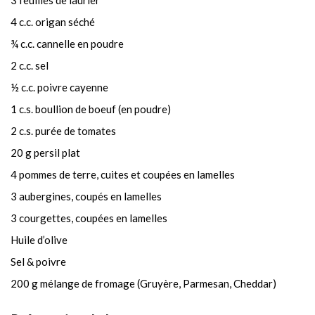
4 c.c. origan séché
¾ c.c. cannelle en poudre
2 c.c. sel
½ c.c. poivre cayenne
1 c.s. boullion de boeuf (en poudre)
2 c.s. purée de tomates
20 g persil plat
4 pommes de terre, cuites et coupées en lamelles
3 aubergines, coupés en lamelles
3 courgettes, coupées en lamelles
Huile d’olive
Sel & poivre
200 g mélange de fromage (Gruyère, Parmesan, Cheddar)