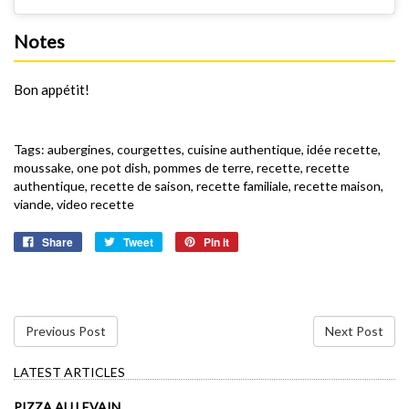
Notes
Bon appétit!
Tags:
aubergines
,
courgettes
,
cuisine authentique
,
idée recette
,
moussake
,
one pot dish
,
pommes de terre
,
recette
,
recette
authentique
,
recette de saison
,
recette familiale
,
recette maison
,
viande
,
video recette
Share
Tweet
Pin it
Previous Post
Next Post
LATEST ARTICLES
PIZZA AU LEVAIN